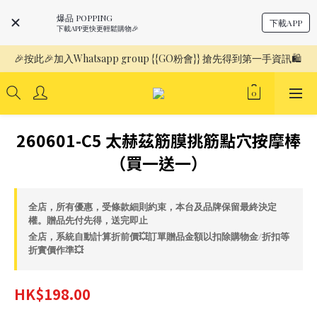
爆品 POPPING
下載APP
下載APP更快更輕鬆購物🎉
🎉按此🎉加入Whatsapp group {{GO粉會}} 搶先得到第一手資訊🛍️ 
260601-C5 太赫茲筋膜挑筋點穴按摩棒
（買一送一）
全店，所有優惠，受條款細則約束，本台及品牌保留最終決定
權。贈品先付先得，送完即止
全店，系統自動計算折前價💥訂單贈品金額以扣除購物金/折扣等
折實價作準💥
HK$198.00