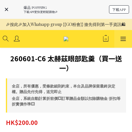
爆品 POPPING
下載APP
下載APP更快更輕鬆購物🎉
🎉按此🎉加入Whatsapp group {{GO粉會}} 搶先得到第一手資訊🛍️ 
260601-C6 太赫茲眼部匙羹（買一送
一）
全店，所有優惠，受條款細則約束，本台及品牌保留最終決定
權。贈品先付先得，送完即止
全店，系統自動計算折前價💥訂單贈品金額以扣除購物金/折扣等
折實價作準💥
HK$200.00