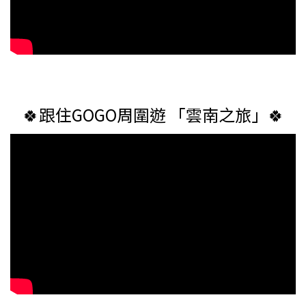
🍀跟住GOGO周圍遊 「雲南之旅」🍀