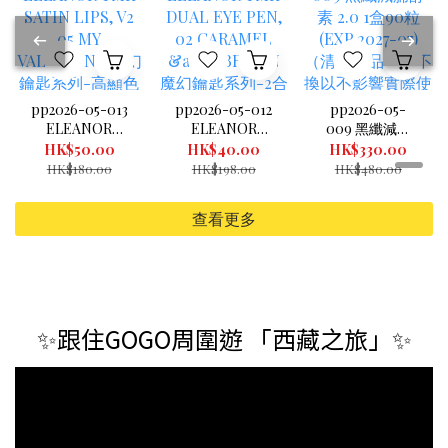
pp2026-05-013
pp2026-05-012
pp2026-05-
ELEANOR
ELEANOR
009 黑纖減腩
TMK SATIN
TMK DUAL
酵素 2.0 1盒90
HK$50.00
HK$40.00
HK$330.00
LIPS, V2 05 MY
EYE PEN, 02
粒 (EXP.2027-
HK$180.00
HK$198.00
HK$480.00
VALENTINE 魔
CARAMEL &
07) （清倉貨品
幻鑰匙系列-高
BROWN 魔幻鑰
不退不換以不影
查看更多
顯色水潤唇膏
匙系列-2合1閃
響實際使用為
05玫瑰紅 3.4G
爍炫目眼妝筆
準，現貨可新蒲
(exp 08/2026)
(exp 7/2026)
崗倉庫即取）
（清倉貨品不退
不換以不影響實
際使用為準，現
✨跟住GOGO周圍遊 「西藏之旅」✨
貨可新蒲崗倉庫
即取）