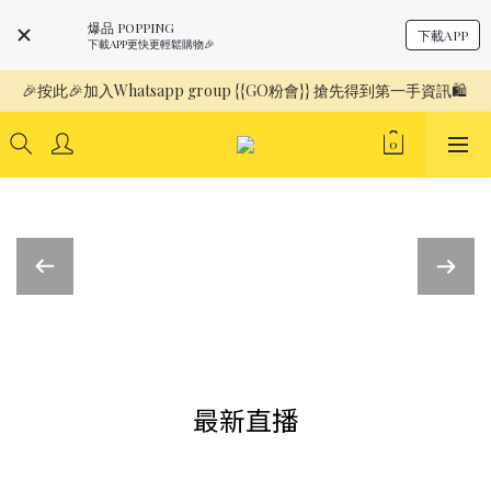
爆品 POPPING
下載APP
下載APP更快更輕鬆購物🎉
🎉按此🎉加入Whatsapp group {{GO粉會}} 搶先得到第一手資訊🛍️ 
最新直播