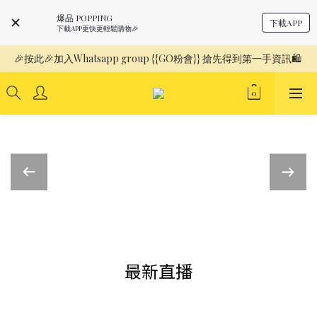
爆品 POPPING
下載APP
下載APP更快更輕鬆購物🎉
🎉按此🎉加入Whatsapp group {{GO粉會}} 搶先得到第一手資訊🛍️ 
最新直播