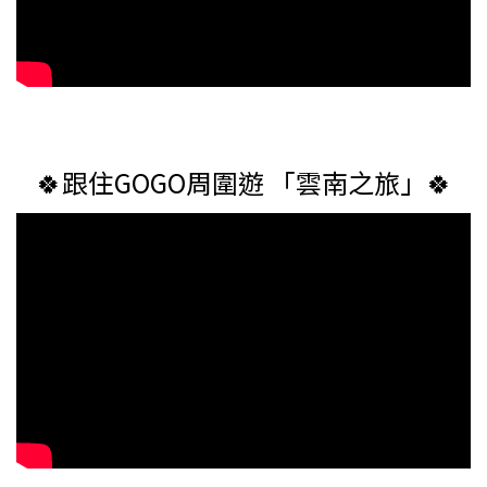
🍀跟住GOGO周圍遊 「雲南之旅」🍀