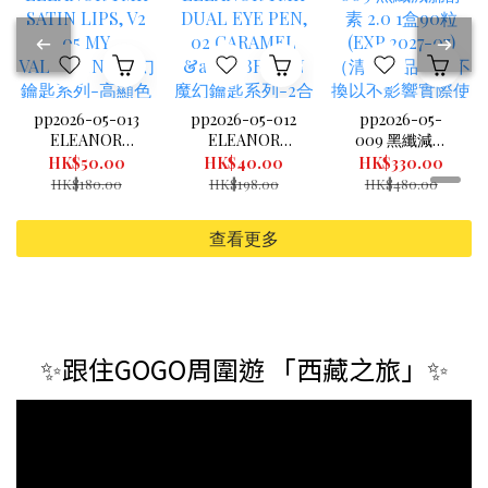
pp2026-05-013
pp2026-05-012
pp2026-05-
ELEANOR
ELEANOR
009 黑纖減腩
TMK SATIN
TMK DUAL
酵素 2.0 1盒90
HK$50.00
HK$40.00
HK$330.00
LIPS, V2 05 MY
EYE PEN, 02
粒 (EXP.2027-
HK$180.00
HK$198.00
HK$480.00
VALENTINE 魔
CARAMEL &
07) （清倉貨品
幻鑰匙系列-高
BROWN 魔幻鑰
不退不換以不影
查看更多
顯色水潤唇膏
匙系列-2合1閃
響實際使用為
05玫瑰紅 3.4G
爍炫目眼妝筆
準，現貨可新蒲
(exp 08/2026)
(exp 7/2026)
崗倉庫即取）
（清倉貨品不退
不換以不影響實
際使用為準，現
✨跟住GOGO周圍遊 「西藏之旅」✨
貨可新蒲崗倉庫
即取）