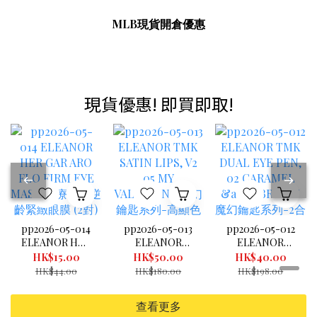
MLB現貨開倉優惠
現貨優惠! 即買即取!
pp2026-05-014
pp2026-05-013
pp2026-05-012
ELEANOR HER
ELEANOR
ELEANOR
GAR ARO FLO
TMK SATIN
TMK DUAL
HK$15.00
HK$50.00
HK$40.00
FIRM EYE
LIPS, V2 05 MY
EYE PEN, 02
HK$44.00
HK$180.00
HK$198.00
MASK 芳療花萃
VALENTINE 魔
CARAMEL &
逆齡緊緻眼膜 (2
幻鑰匙系列-高
BROWN 魔幻鑰
查看更多
對) (exp
顯色水潤唇膏
匙系列-2合1閃