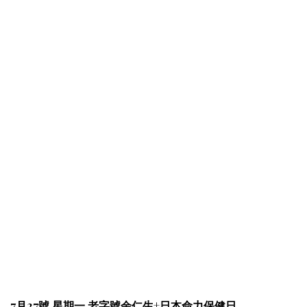
7月27號 星期一 老字號余仁生+日本命力保健日