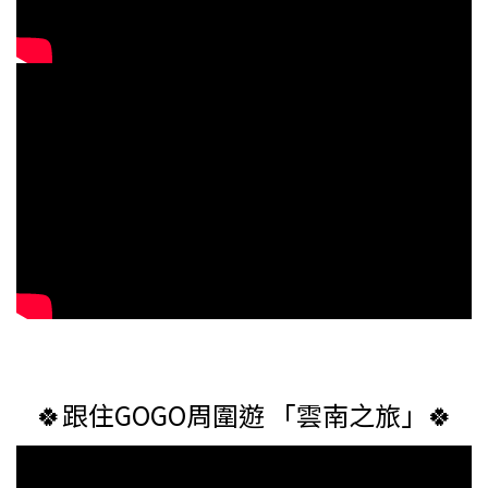
🍀跟住GOGO周圍遊 「雲南之旅」🍀