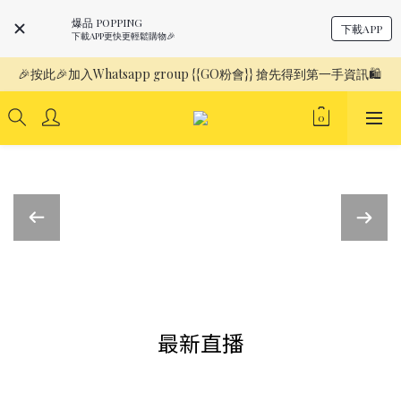
爆品 POPPING
下載APP
下載APP更快更輕鬆購物🎉
🎉按此🎉加入Whatsapp group {{GO粉會}} 搶先得到第一手資訊🛍️ 
最新直播