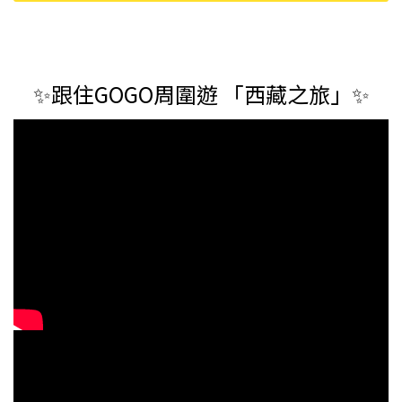
30/9/2026) （清
05玫瑰紅 3.4G
爍炫目眼妝筆
倉貨品不退不換
(exp 08/2026)
(exp 7/2026)
以不影響實際使
（清倉貨品不退
用為準，現貨可
不換以不影響實
新蒲崗倉庫即
際使用為準，現
✨跟住GOGO周圍遊 「西藏之旅」✨
取）
貨可新蒲崗倉庫
即取）