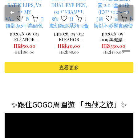
pp2026-05-013
pp2026-05-012
pp2026-05-
ELEANOR
ELEANOR
009 黑纖減腩
TMK SATIN
TMK DUAL
酵素 2.0 1盒90
HK$50.00
HK$40.00
HK$330.00
LIPS, V2 05 MY
EYE PEN, 02
粒 (EXP.2027-
HK$180.00
HK$198.00
HK$480.00
VALENTINE 魔
CARAMEL &
07) （清倉貨品
幻鑰匙系列-高
BROWN 魔幻鑰
不退不換以不影
查看更多
顯色水潤唇膏
匙系列-2合1閃
響實際使用為
05玫瑰紅 3.4G
爍炫目眼妝筆
準，現貨可新蒲
(exp 08/2026)
(exp 7/2026)
崗倉庫即取）
（清倉貨品不退
不換以不影響實
際使用為準，現
✨跟住GOGO周圍遊 「西藏之旅」✨
貨可新蒲崗倉庫
即取）