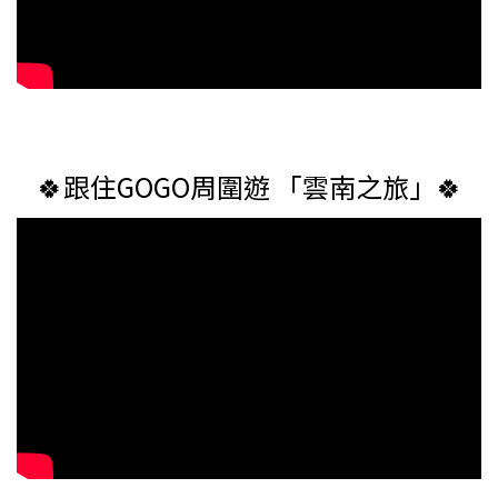
🍀跟住GOGO周圍遊 「雲南之旅」🍀