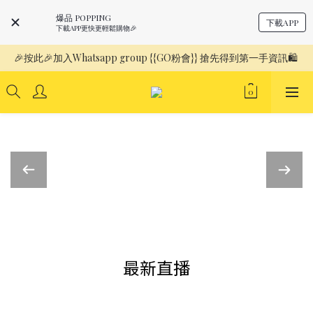
爆品 POPPING
下載APP
下載APP更快更輕鬆購物🎉
🎉按此🎉加入Whatsapp group {{GO粉會}} 搶先得到第一手資訊🛍️ 
最新直播