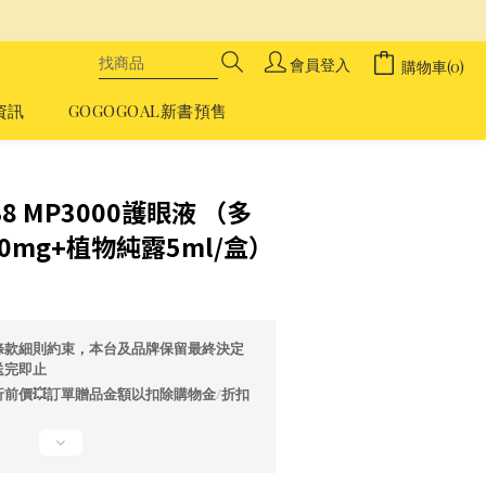
會員登入
購物車(0)
資訊
GOGOGOAL新書預售
立即購買
 B8 MP3000護眼液 （多
0mg+植物純露5ml/盒）
2
條款細則約束，本台及品牌保留最終決定
送完即止
前價💥訂單贈品金額以扣除購物金/折扣