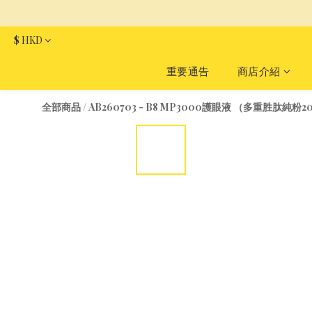
$
HKD
重要通告
商店介紹
全部商品
/
AB260703 - B8 MP3000護眼液 （多重胜肽純粉20