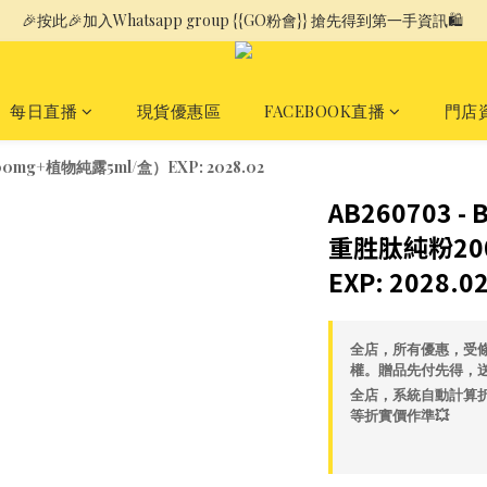
🎉按此🎉加入Whatsapp group {{GO粉會}} 搶先得到第一手資訊🛍️ 
每日直播
現貨優惠區
FACEBOOK直播
門店
0mg+植物純露5ml/盒）EXP: 2028.02
AB260703 -
重胜肽純粉20
EXP: 2028.0
全店，所有優惠，受
權。贈品先付先得，
全店，系統自動計算折
等折實價作準💥