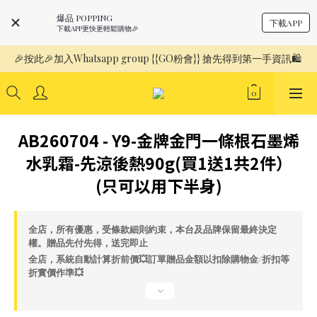
爆品 POPPING
下載APP
下載APP更快更輕鬆購物🎉
🎉按此🎉加入Whatsapp group {{GO粉會}} 搶先得到第一手資訊🛍️ 
AB260704 - Y9-金牌金門一條根石墨烯
水乳霜-先涼後熱90g(買1送1共2件）
(只可以用下半身)
全店，所有優惠，受條款細則約束，本台及品牌保留最終決定
權。贈品先付先得，送完即止
全店，系統自動計算折前價💥訂單贈品金額以扣除購物金/折扣等
折實價作準💥