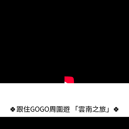
🍀跟住GOGO周圍遊 「雲南之旅」🍀