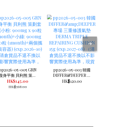
pp2026-05-005 GRN
pp2026-05-003 韓國
pp2026
瘦身平衡 貝利熊 策劃
DIFFER&DEEPER 專
Plantes &
裝 (小粉: 900mg x 90
場 三重修護氣墊
洛哥堅果
HK$145.00
HK$120.00
HK$1
粒 (1month)+小綠:
DERMA TRIPLE
(4x100g
HK$368.00
900mg x 60粒
REPAIRING CUSHION
網
(1month)+兩個攜帶裝
15g (exp.2027-08) （清
容器) (exp.2026-10)
倉貨品不退不換以不影
（清倉貨品不退不換以
響實際使用為準，現貨
不影響實際使用為準，
可新蒲崗倉庫即取）
現貨可新蒲崗倉庫即
取）