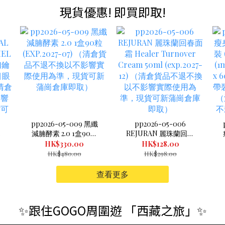
現貨優惠! 即買即取!
pp2026-05-009 黑纖
pp2026-05-006
L
減腩酵素 2.0 1盒90粒
REJURAN 麗珠蘭回春
(EXP.2027-07) （清倉
面霜 Healer Turnover
套
HK$330.00
HK$128.00
N
貨品不退不換以不影響
Cream 50ml (exp.2027-
HK$480.00
HK$298.00
爍
實際使用為準，現貨可
12) （清倉貨品不退不
新蒲崗倉庫即取）
換以不影響實際使用為
查看更多
不
準，現貨可新蒲崗倉庫
使
即取）
崗
✨跟住GOGO周圍遊 「西藏之旅」✨