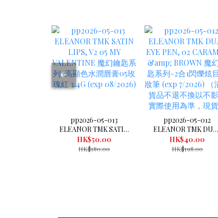
pp2026-05-013
pp2026-05-012
ELEANOR TMK SATIN
ELEANOR TMK DUA
LIPS, V2 05 MY
EYE PEN, 02
HK$50.00
HK$40.00
VALENTINE 魔幻鑰匙
CARAMEL & BROW
HK$180.00
HK$198.00
系列-高顯色水潤唇膏
魔幻鑰匙系列-2合1閃
05玫瑰紅 3.4G (exp
炫目眼妝筆 (exp
08/2026)
7/2026) （清倉貨品
退不換以不影響實際
用為準，現貨可新蒲
倉庫即取）