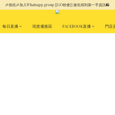
🎉按此🎉加入Whatsapp group {{GO粉會}} 搶先得到第一手資訊🛍️ 
每日直播
現貨優惠區
FACEBOOK直播
門店