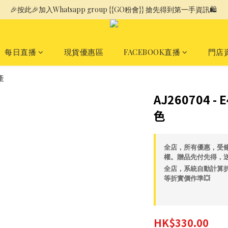
🎉按此🎉加入Whatsapp group {{GO粉會}} 搶先得到第一手資訊🛍️ 
每日直播
現貨優惠區
FACEBOOK直播
門店
產
AJ260704 -
色
全店，所有優惠，受
權。贈品先付先得，
全店，系統自動計算折
等折實價作準💥
HK$330.00