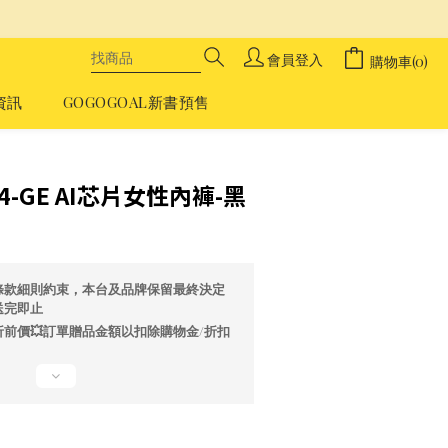
會員登入
購物車(0)
資訊
GOGOGOAL新書預售
立即購買
 E4-GE AI芯片女性內褲-黑
條款細則約束，本台及品牌保留最終決定
送完即止
前價💥訂單贈品金額以扣除購物金/折扣