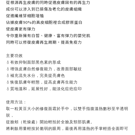
從根源再生皮膚的同時促進皮膚固有的再生力
成份可以滲入到已損傷及老化的皮膚組織
促進纖維芽細胞增殖
佔據皮膚90%的真皮細胞裡合成膠原蛋白
使皮膚更有彈力
令你重新擁有白晳、健康、富有彈力的嬰兒肌
同時可以修復皮膚再生周期，提高免疫力
主要功效
💧有效抑制面部黑色素的形成
💧增強皮膚自然修復能力，改善面部皺紋
💧補充流失水分，完美提亮膚色
​​💧恢復肌膚年輕態，提高皮膚再生能力
💧質地溫和，延展性好，能淡化痘疤痘印
使用方法：
取一粒黃豆大小的修復面霜於手中，以雙手指腹溫熱數秒至半透明
狀，
從臉頰（乾燥處）開始輕拍於全臉及頸部肌膚。
將剩餘用量輕按於脆弱的眼周，最後再用溫熱的手掌輕捂全面即可