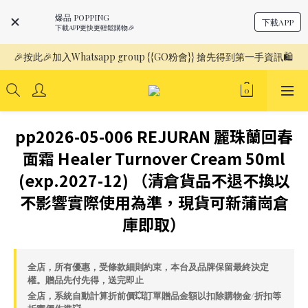
爆品 POPPING
下載APP
下載APP更快更輕鬆購物🎉
🎉按此🎉加入Whatsapp group {{GO粉會}} 搶先得到第一手資訊🛍️ 
pp2026-05-006 REJURAN 麗珠蘭回春
面霜 Healer Turnover Cream 50ml
(exp.2027-12) （清倉貨品不退不換以
不影響實際使用為準，現貨可新蒲崗倉
庫即取）
全店，所有優惠，受條款細則約束，本台及品牌保留最終決定
權。贈品先付先得，送完即止
全店，系統自動計算折前價💥訂單贈品金額以扣除購物金/折扣等