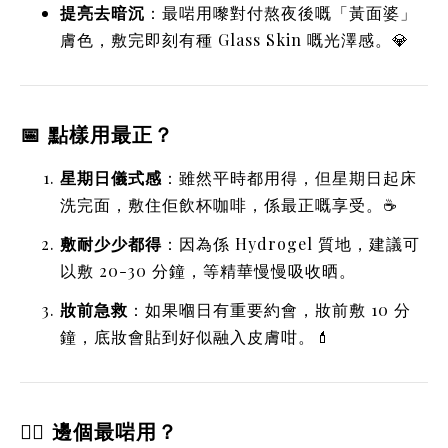
提亮去暗沉
：最啱用嚟對付熬夜後嘅「黃面婆」
膚色，敷完即刻有種 Glass Skin 嘅光澤感。💎
📅 點樣用最正？
星期日儀式感
：雖然平時都用得，但星期日起床
洗完面，敷住佢飲杯咖啡，係最正嘅享受。☕
敷耐少少都得
：因為係 Hydrogel 質地，建議可
以敷 20-30 分鐘，等精華慢慢吸收晒。
妝前急救
：如果嗰日有重要約會，妝前敷 10 分
鐘，底妝會貼到好似融入皮膚咁。💄
🙋‍♀️ 邊個最啱用？