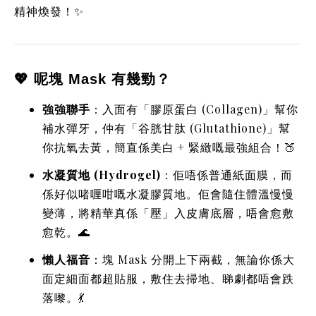
精神煥發！✨
💖 呢塊 Mask 有幾勁？
強強聯手
：入面有「膠原蛋白 (Collagen)」幫你
補水彈牙，仲有「谷胱甘肽 (Glutathione)」幫
你抗氧去黃，簡直係美白 + 緊緻嘅最強組合！🍑
水凝質地 (Hydrogel)
：佢唔係普通紙面膜，而
係好似啫喱咁嘅水凝膠質地。佢會隨住體溫慢慢
變薄，將精華真係「壓」入皮膚底層，唔會愈敷
愈乾。🌊
懶人福音
：塊 Mask 分開上下兩截，無論你係大
面定細面都超貼服，敷住去掃地、睇劇都唔會跌
落嚟。💃