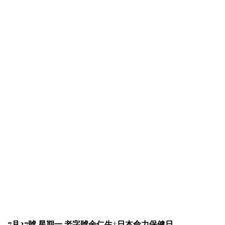
7月27號 星期一 老字號余仁生+日本命力保健日