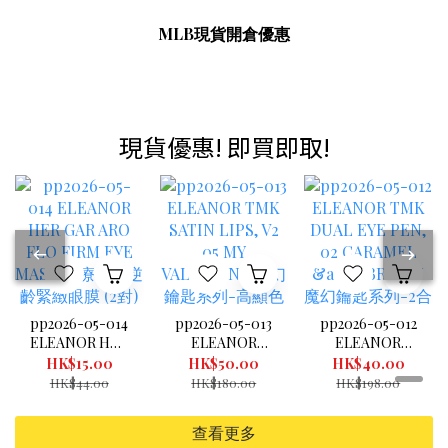
MLB現貨開倉優惠
現貨優惠! 即買即取!
pp2026-05-014
pp2026-05-013
pp2026-05-012
ELEANOR HER
ELEANOR
ELEANOR
GAR ARO FLO
TMK SATIN
TMK DUAL
HK$15.00
HK$50.00
HK$40.00
FIRM EYE
LIPS, V2 05 MY
EYE PEN, 02
HK$44.00
HK$180.00
HK$198.00
MASK 芳療花萃
VALENTINE 魔
CARAMEL &
逆齡緊緻眼膜 (2
幻鑰匙系列-高
BROWN 魔幻鑰
查看更多
對) (exp
顯色水潤唇膏
匙系列-2合1閃