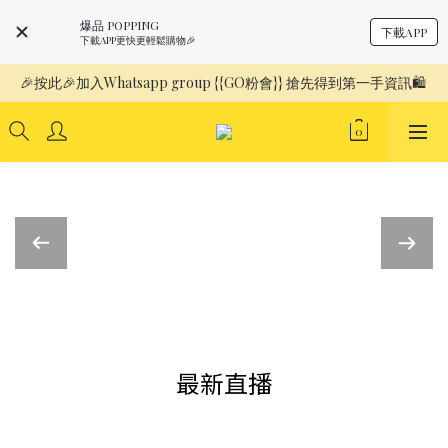
爆品 POPPING
下載APP
下載APP更快更輕鬆購物🎉
🎉按此🎉加入Whatsapp group {{GO粉會}} 搶先得到第一手資訊🛍️ 
最新直播