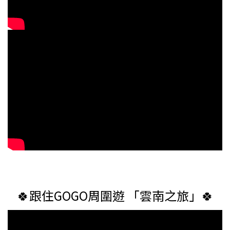
🍀跟住GOGO周圍遊 「雲南之旅」🍀