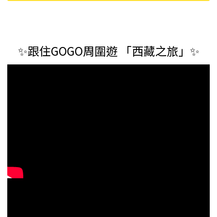
30/9/2026) （清
05玫瑰紅 3.4G
爍炫目眼妝筆
倉貨品不退不換
(exp 08/2026)
(exp 7/2026)
以不影響實際使
（清倉貨品不退
用為準，現貨可
不換以不影響實
新蒲崗倉庫即
際使用為準，現
✨跟住GOGO周圍遊 「西藏之旅」✨
取）
貨可新蒲崗倉庫
即取）