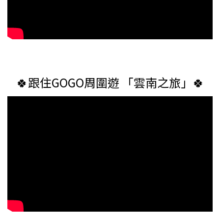
🍀跟住GOGO周圍遊 「雲南之旅」🍀