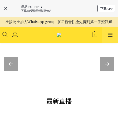
爆品 POPPING
下載APP
下載APP更快更輕鬆購物🎉
🎉按此🎉加入Whatsapp group {{GO粉會}} 搶先得到第一手資訊🛍️ 
最新直播