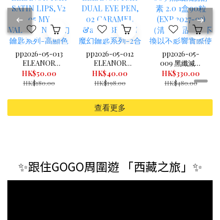
pp2026-05-013
pp2026-05-012
pp2026-05-
ELEANOR
ELEANOR
009 黑纖減腩
TMK SATIN
TMK DUAL
酵素 2.0 1盒90
HK$50.00
HK$40.00
HK$330.00
LIPS, V2 05 MY
EYE PEN, 02
粒 (EXP.2027-
HK$180.00
HK$198.00
HK$480.00
VALENTINE 魔
CARAMEL &
07) （清倉貨品
幻鑰匙系列-高
BROWN 魔幻鑰
不退不換以不影
查看更多
顯色水潤唇膏
匙系列-2合1閃
響實際使用為
05玫瑰紅 3.4G
爍炫目眼妝筆
準，現貨可新蒲
(exp 08/2026)
(exp 7/2026)
崗倉庫即取）
（清倉貨品不退
不換以不影響實
際使用為準，現
✨跟住GOGO周圍遊 「西藏之旅」✨
貨可新蒲崗倉庫
即取）