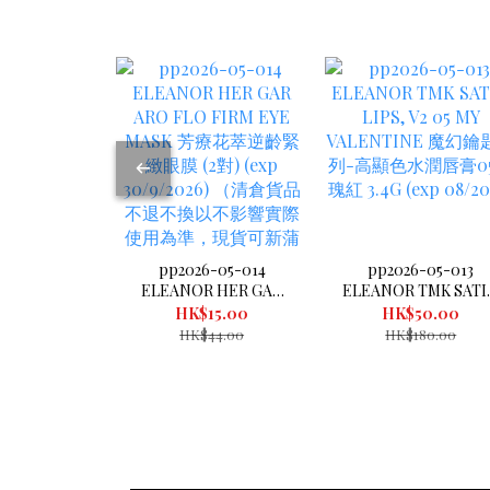
pp2026-05-014
pp2026-05-013
ELEANOR HER GAR
ELEANOR TMK SATI
ARO FLO FIRM EYE
LIPS, V2 05 MY
HK$15.00
HK$50.00
MASK 芳療花萃逆齡緊
VALENTINE 魔幻鑰
HK$44.00
HK$180.00
緻眼膜 (2對) (exp
系列-高顯色水潤唇
30/9/2026) （清倉貨品
05玫瑰紅 3.4G (exp
不退不換以不影響實際
08/2026)
使用為準，現貨可新蒲
崗倉庫即取）