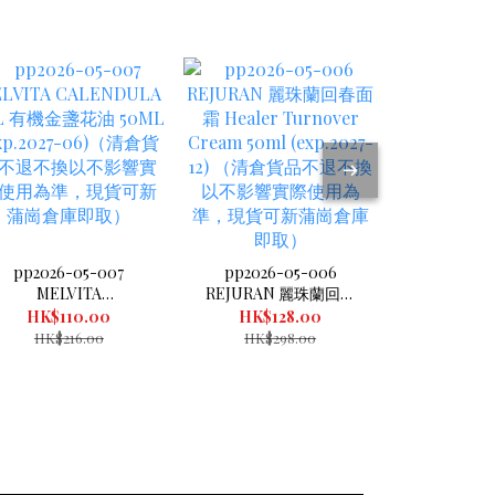
pp2026-05-007
pp2026-05-006
pp2026-0
MELVITA
REJURAN 麗珠蘭回春
瘦身平衡 
ALENDULA OIL 有機
面霜 Healer Turnover
套裝 (小粉: 9
HK$110.00
HK$128.00
HK$1
金盞花油 50ML
Cream 50ml (exp.2027-
粒 (1mon
HK$216.00
HK$298.00
HK$3
exp.2027-06)（清倉貨
12) （清倉貨品不退不
900mg
品不退不換以不影響實
換以不影響實際使用為
(1month
際使用為準，現貨可新
準，現貨可新蒲崗倉庫
容器) (exp
蒲崗倉庫即取）
即取）
（清倉貨品
不影響實際
現貨可新
取