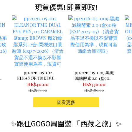
現貨優惠! 即買即取!
pp2026-05-012
pp2026-05-009 黑纖
N
ELEANOR TMK DUAL
減腩酵素 2.0 1盒90粒
EYE PEN, 02
(EXP.2027-07) （清倉
C
HK$40.00
HK$330.00
匙
CARAMEL & BROWN
貨品不退不換以不影響
HK$198.00
HK$480.00
膏
魔幻鑰匙系列-2合1閃爍
實際使用為準，現貨可
(
炫目眼妝筆 (exp
新蒲崗倉庫即取）
查看更多
7/2026) （清倉貨品不
退不換以不影響實際使
用為準，現貨可新蒲崗
✨跟住GOGO周圍遊 「西藏之旅」✨
倉庫即取）