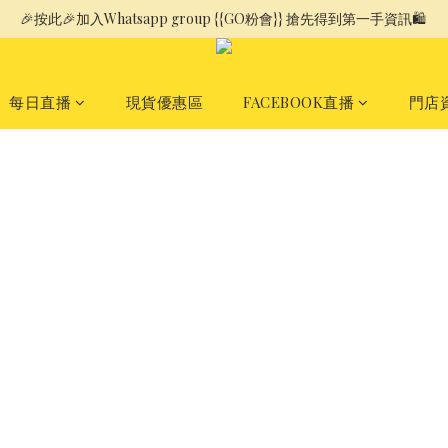
🎉按此🎉加入Whatsapp group {{GO粉會}} 搶先得到第一手資訊🛍️ 
每日直播
現貨優惠區
FACEBOOK直播
門店