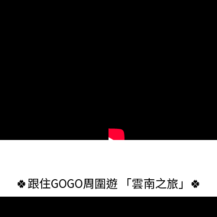
🍀跟住GOGO周圍遊 「雲南之旅」🍀