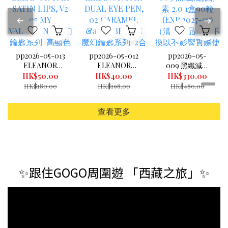
pp2026-05-013
pp2026-05-012
pp2026-05-
ELEANOR
ELEANOR
009 黑纖減腩
TMK SATIN
TMK DUAL
酵素 2.0 1盒90
HK$50.00
HK$40.00
HK$330.00
LIPS, V2 05 MY
EYE PEN, 02
粒 (EXP.2027-
HK$180.00
HK$198.00
HK$480.00
VALENTINE 魔
CARAMEL &
07) （清倉貨品
幻鑰匙系列-高
BROWN 魔幻鑰
不退不換以不影
查看更多
顯色水潤唇膏
匙系列-2合1閃
響實際使用為
05玫瑰紅 3.4G
爍炫目眼妝筆
準，現貨可新蒲
(exp 08/2026)
(exp 7/2026)
崗倉庫即取）
（清倉貨品不退
不換以不影響實
際使用為準，現
✨跟住GOGO周圍遊 「西藏之旅」✨
貨可新蒲崗倉庫
即取）