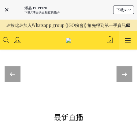
爆品 POPPING
下載APP
下載APP更快更輕鬆購物🎉
🎉按此🎉加入Whatsapp group {{GO粉會}} 搶先得到第一手資訊🛍️ 
最新直播