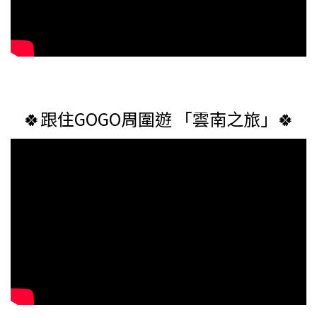
🍀跟住GOGO周圍遊 「雲南之旅」🍀