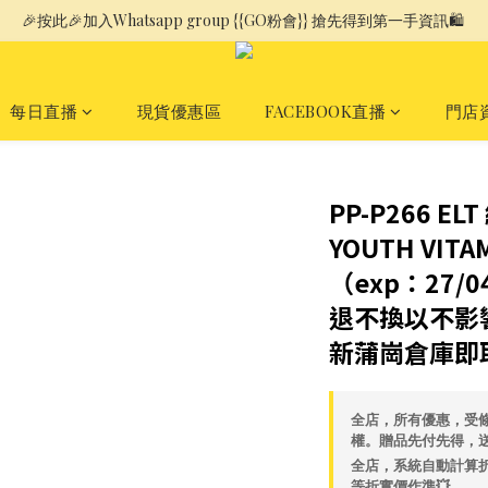
🎉按此🎉加入Whatsapp group {{GO粉會}} 搶先得到第一手資訊🛍️ 
每日直播
現貨優惠區
FACEBOOK直播
門店
PP-P266 EL
YOUTH VITA
（exp：27/
退不換以不影
新蒲崗倉庫即
全店，所有優惠，受
權。贈品先付先得，
全店，系統自動計算折
等折實價作準💥