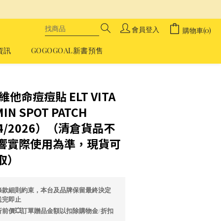
會員登入
購物車(0)
資訊
GOGOGOAL新書預售
立即購買
T 維他命痘痘貼 ELT VITA
MIN SPOT PATCH
04/2026）（清倉貨品不
響實際使用為準，現貨可
取）
條款細則約束，本台及品牌保留最終決定
送完即止
前價💥訂單贈品金額以扣除購物金/折扣