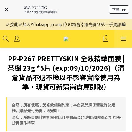
爆品 POPPING
下載APP
下載APP更快更輕鬆購物🎉
🎉按此🎉加入Whatsapp group {{GO粉會}} 搶先得到第一手資訊🛍️ 
PP-P267 PRETTYSKIN 全效精華面膜 |
茶樹 23g *5片 (exp:09/10/2026)（清
倉貨品不退不換以不影響實際使用為
準，現貨可新蒲崗倉庫即取）
全店，所有優惠，受條款細則約束，本台及品牌保留最終決定
權。贈品先付先得，送完即止
全店，系統自動計算折前價💥訂單贈品金額以扣除購物金/折扣等
折實價作準💥