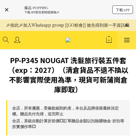
爆品 POPPING
下載APP
下載APP更快更輕鬆購物🎉
🎉按此🎉加入Whatsapp group {{GO粉會}} 搶先得到第一手資訊🛍️ 
PP-P345 NOUGAT 洗髮旅行裝五件套
（exp：2027）（清倉貨品不退不換以
不影響實際使用為準，現貨可新蒲崗倉
庫即取）
全店，所有優惠，受條款細則約束，本台及品牌保留最終決定
權。贈品先付先得，送完即止
全店，系統自動計算折前價💥訂單贈品金額以扣除購物金/折扣等
折實價作準💥