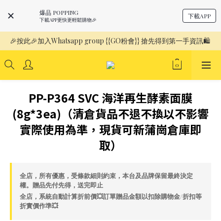
爆品 POPPING
下載APP
下載APP更快更輕鬆購物🎉
🎉按此🎉加入Whatsapp group {{GO粉會}} 搶先得到第一手資訊🛍️ 
PP-P364 SVC 海洋再生酵素面膜
(8g*3ea)（清倉貨品不退不換以不影響
實際使用為準，現貨可新蒲崗倉庫即
取）
全店，所有優惠，受條款細則約束，本台及品牌保留最終決定
權。贈品先付先得，送完即止
全店，系統自動計算折前價💥訂單贈品金額以扣除購物金/折扣等
折實價作準💥