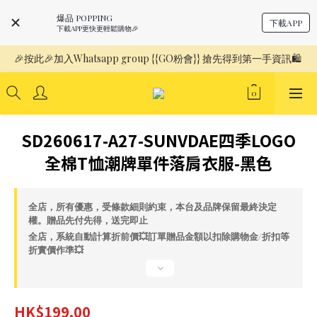
爆品 POPPING
下載APP
下載APP更快更輕鬆購物🎉
🎉按此🎉加入Whatsapp group {{GO粉會}} 搶先得到第一手資訊🛍️ 
SD260617-A27-SUNVDAE四季LOGO
全棉T恤潮牌單件落肩衣服-黑色
全店，所有優惠，受條款細則約束，本台及品牌保留最終決定
權。贈品先付先得，送完即止
全店，系統自動計算折前價💥訂單贈品金額以扣除購物金/折扣等
折實價作準💥
HK$199.00