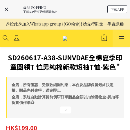
爆品 POPPING
下載APP
下載APP更快更輕鬆購物🎉
🎉按此🎉加入Whatsapp group {{GO粉會}} 搶先得到第一手資訊🛍️ 
SD260617-A38-SUNVDAE全棉夏季印
章圓領T 恤男純棉新款短袖T恤-紫色"
全店，所有優惠，受條款細則約束，本台及品牌保留最終決定
權。贈品先付先得，送完即止
全店，系統自動計算折前價💥訂單贈品金額以扣除購物金/折扣等
折實價作準💥
HK$199.00