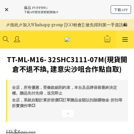
爆品 POPPING
下載APP
下載APP更快更輕鬆購物🎉
🎉按此🎉加入Whatsapp group {{GO粉會}} 搶先得到第一手資訊🛍️ 
TT-ML-M16- 32SHC3111-07M(現貨開
倉不退不換, 建意尖沙咀合作點自取)
全店，所有優惠，受條款細則約束，本台及品牌保留最終決定
權。贈品先付先得，送完即止
全店，系統自動計算折前價💥訂單贈品金額以扣除購物金/折扣等
折實價作準💥
HK$899.00