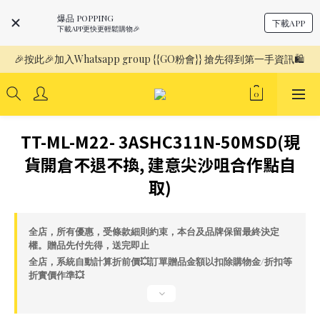
爆品 POPPING
下載APP
下載APP更快更輕鬆購物🎉
🎉按此🎉加入Whatsapp group {{GO粉會}} 搶先得到第一手資訊🛍️ 
TT-ML-M22- 3ASHC311N-50MSD(現
貨開倉不退不換, 建意尖沙咀合作點自
取)
全店，所有優惠，受條款細則約束，本台及品牌保留最終決定
權。贈品先付先得，送完即止
全店，系統自動計算折前價💥訂單贈品金額以扣除購物金/折扣等
折實價作準💥