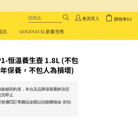
會員登入
購物車(0)
資訊
GOGOGOAL新書預售
立即購買
P1-恒温養生壺 1.8L (不包
1年保養，不包人為損壞)
條款細則約束，本台及品牌保留最終決定
送完即止
前價💥訂單贈品金額以扣除購物金/折扣