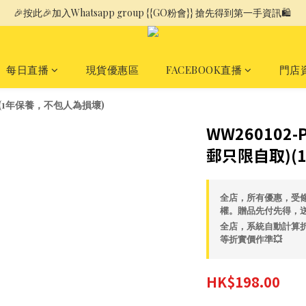
🎉按此🎉加入Whatsapp group {{GO粉會}} 搶先得到第一手資訊🛍️ 
每日直播
現貨優惠區
FACEBOOK直播
門店
取)(1年保養，不包人為損壞)
WW260102-
郵只限自取)(
全店，所有優惠，受
權。贈品先付先得，
全店，系統自動計算折
等折實價作準💥
HK$198.00