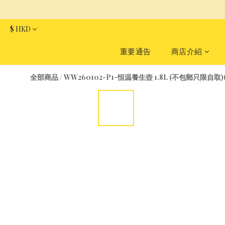
$
HKD
重要通告
商店介紹
全部商品
/
WW260102-P1-恒温養生壺 1.8L (不包郵只限自