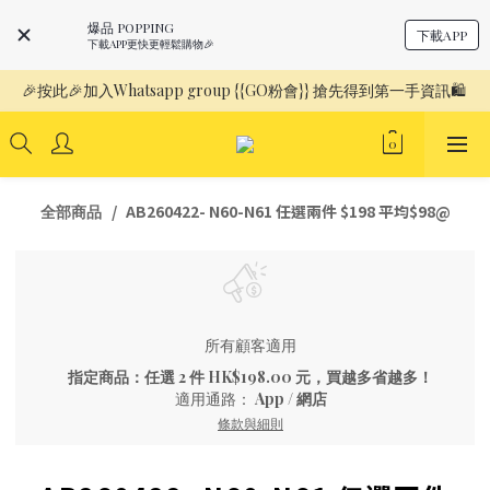
爆品 POPPING
下載APP
下載APP更快更輕鬆購物🎉
🎉按此🎉加入Whatsapp group {{GO粉會}} 搶先得到第一手資訊🛍️ 
AB260422- N60-N61 任選兩件 $198 平均$98@
全部商品
所有顧客適用
指定商品：任選 2 件 HK$198.00 元，買越多省越多！
適用通路：
App
/
網店
條款與細則